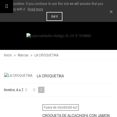
We use cookies. If you continue to use this site we will assume that you
are happy with it.
Read more
×
Got it
Inicio
>
Marcas
>
LA CROQUETIKA
LA CROQUETIKA
Nombre, A a Z
Fuera de stockSold out
CROQUETA DE ALCACHOFA CON JAMON