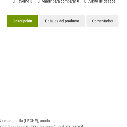
Favorito
0
Añadir para comparar
0
A lista de deseos
Descripción
Detalles del producto
Comentarios
N)
,mantequilla (
LECHE),
aceite
CEO
(contiene
SULFITOS
), rape (10%)[
PESCADO
]