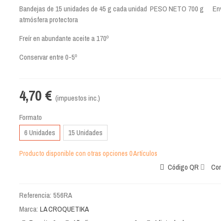
Bandejas de 15 unidades de 45 g cada unidad PESO NETO 700 g En
atmósfera protectora
Freír en abundante aceite a 170º
Conservar entre 0-5º
4,70 €
(impuestos inc.)
Formato
6 Unidades
15 Unidades
Producto disponible con otras opciones
0 Artículos
Código QR
Com
Referencia:
556RA
Marca:
LA CROQUETIKA