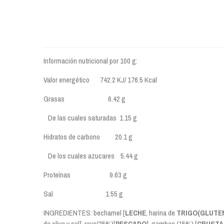
Información nutricional por 100 g:
Valor energético 742.2 KJ/ 176.5 Kcal
Grasas 6.42 g
De las cuales saturadas 1.15 g
Hidratos de carbono 20.1 g
De los cuales azucares 5.44 g
Proteínas 9.63 g
Sal 1.55 g
INGREDIENTES: bechamel [
LECHE
, harina de
TRIGO(GLUTE
de oliva y sal], raya(25%)[
PESCADO
], gambas (15%) [
CRUSTA