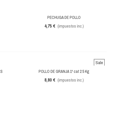
PECHUGA DE POLLO
Vista rápida
4,75 €
(impuestos inc.)
Sale
AS
POLLO DE GRANJA 1ª cat 2.5 Kg
Vista rápida
8,80 €
(impuestos inc.)