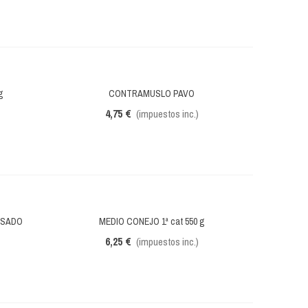
g
CONTRAMUSLO PAVO
Vista rápida
4,75 €
(impuestos inc.)
ESADO
MEDIO CONEJO 1ª cat 550 g
Vista rápida
6,25 €
(impuestos inc.)