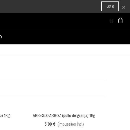
×
Got it
O
o) 1Kg
ARREGLO ARROZ (pollo de granja) 1Kg
Vista rápida
5,00 €
(impuestos inc.)