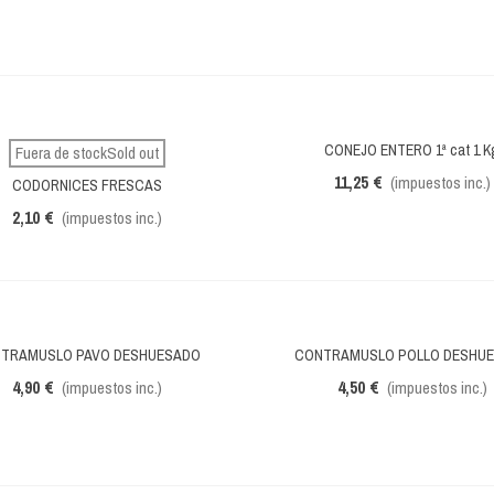
CONEJO ENTERO 1ª cat 1 K
Vista rápida
Fuera de stockSold out
Vista rápida
11,25 €
(impuestos inc.)
CODORNICES FRESCAS
2,10 €
(impuestos inc.)
TRAMUSLO PAVO DESHUESADO
CONTRAMUSLO POLLO DESHU
Vista rápida
Vista rápida
4,90 €
4,50 €
(impuestos inc.)
(impuestos inc.)