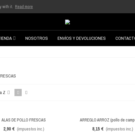
 with it.
Read more
TIENDA
NOSOTROS
ENVÍOS Y DEVOLUCIONES
CONTACT
FRESCAS
 a Z
ALAS DE POLLO FRESCAS
ARREGLO ARROZ (pollo de camp
Vista rápida
Vista rápida
2,90 €
8,15 €
(impuestos inc.)
(impuestos inc.)