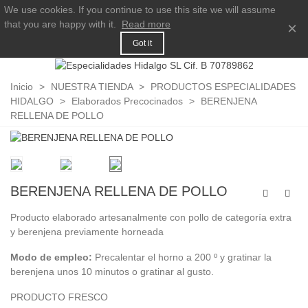
We use cookies. If you continue to use this site we will assume
that you are happy with it.
Read more
×
Got it
Inicio
>
NUESTRA TIENDA
>
PRODUCTOS ESPECIALIDADES
HIDALGO
>
Elaborados Precocinados
>
BERENJENA
RELLENA DE POLLO
BERENJENA RELLENA DE POLLO
Producto elaborado artesanalmente con pollo de categoría extra
y berenjena previamente horneada
Modo de empleo:
Precalentar el horno a 200 º y gratinar la
berenjena unos 10 minutos o gratinar al gusto.
PRODUCTO FRESCO