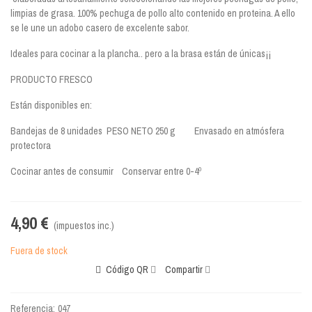
limpias de grasa. 100% pechuga de pollo alto contenido en proteina. A ello
se le une un adobo casero de excelente sabor.
Ideales para cocinar a la plancha.. pero a la brasa están de únicas¡¡
PRODUCTO FRESCO
Están disponibles en:
Bandejas de 8 unidades PESO NETO 250 g Envasado en atmósfera
protectora
Cocinar antes de consumir Conservar entre 0-4º
4,90 €
(impuestos inc.)
Fuera de stock
Código QR
Compartir
Referencia:
047