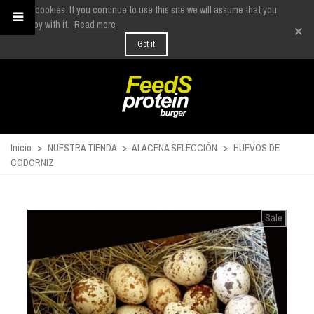
We use cookies. If you continue to use this site we will assume that you
are happy with it.
Read more
×
Got it
Inicio
>
NUESTRA TIENDA
>
ALACENA SELECCIÓN
>
HUEVOS DE
CODORNIZ
Sale